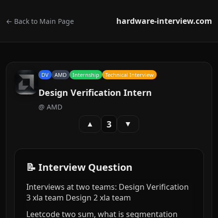
hardware-interview.com
← Back to Main Page
DV
AMD
Internship
Technical Interview
Design Verification Intern
@
AMD
3
▲
▼
📝 Interview Question
Interviews at two teams: Design Verification
3 xla team Design 2 xla team
Leetcode two sum, what is segmentation