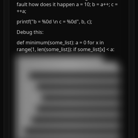
fault how does it happen a = 10; b = a++; c =
++a;
printf("b = %0d \n c = %0d", b, c);
Debug this:
def minimum(some_list): a = 0 for x in
range(1, len(some_list)): if some_list[x] < a:
███████████████████████████████████

█████████████████████████████████████████

██████████████████████████████████████████
█████

██████████████████████████████████████████
████████

██████████████████████████████████████████
██████████

██████████████████████████████████████████
████████

██████████████████████████████████████████
██████

██████████████████████████████████████████
███

██████████████████████████████████████████