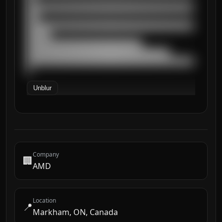
██████████████████████████████████████████
███

██████████████████████████████████████████
██████

█████████████████████████████

████████████████████████████████████

██████████████████████████████████████████
█
Unblur
Company
🏢
AMD
Location
📍
Markham, ON, Canada