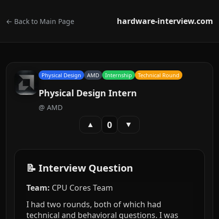
hardware-interview.com
← Back to Main Page
Physical Design
AMD
Internship
Technical Round
Physical Design Intern
@
AMD
0
▲
▼
📝 Interview Question
Team:
CPU Cores Team
I had two rounds, both of which had
technical and behavioral questions. I was