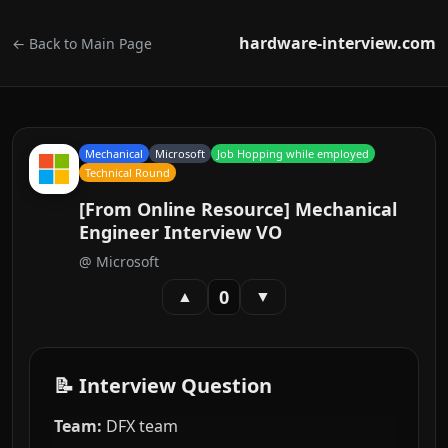
hardware-interview.com
← Back to Main Page
Mechanical
Microsoft
Job Hopping while employed
Technical Round
[From Online Resource] Mechanical
Engineer Interview VO
@
Microsoft
0
▲
▼
📝 Interview Question
Team:
DFX team