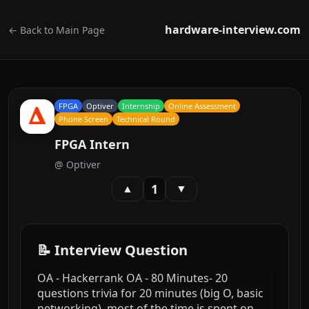
hardware-interview.com
← Back to Main Page
FPGA
Optiver
Internship
Online Assessment
Phone Screen
Technical Round
FPGA Intern
@
Optiver
1
▲
▼
📝 Interview Question
OA - Hackerrank OA - 80 Minutes- 20
questions trivia for 20 minutes (big O, basic
networking), most of the time is spent on