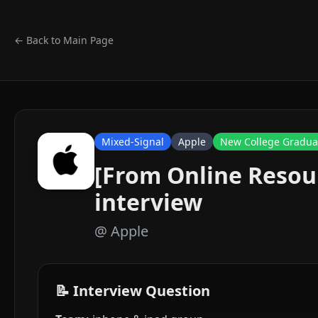
← Back to Main Page
Mixed-Signal
Apple
New College Gradua
[From Online Resour
interview
@
Apple
📝 Interview Question