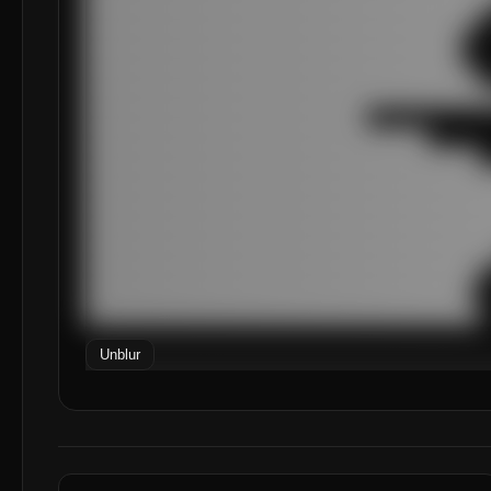
█████████████████████████████████████████████

███████████████████████████████████████████

███████████████████████████████████████████

█████████████████████████████████████████████

███████████████████████████████████████████████
████████████████████████████████

███████████████████████████████████████

█████████████████████████████████████████████

███████████████████████████████████████████████
███████████████████████████████████████████████
███████████████████████████████████████████████
███████████████████████████████████████████████
███████████████████████████████████████████████
█████████████████████████████████████████████

████████████████████████████████████████████

█████████████████████████████████████████████
Unblur