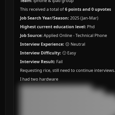
Team:
iphone & ipad group
This received a total of
6 points and 0 upvotes
Job Search Year/Season:
2025 (Jan-Mar)
Highest current education level:
Phd
Job Source:
Applied Online - Technical Phone
Interview Experience:
😐 Neutral
Interview Difficulty:
🙂 Easy
Interview Result:
Fail
Requesting rice, still need to continue interviews.
I had two hardware
███████████████████████████████████

█████████████████████████████████████████

███████████████████████████████████████████████
███████████████████████████████████████████████
███████████████████████████████████████████████
███████████████████████████████████████████████
███████████████████████████████████████████████