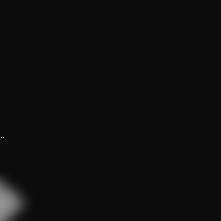
..


███

█████

███

█
