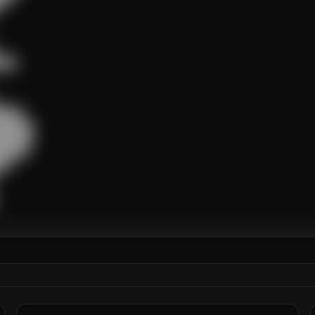
██

███

█████

█████

████

█
