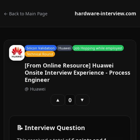
hardware-interview.com
← Back to Main Page
Silicon Validation
Huawei
Job Hopping while employed
Technical Round
[From Online Resource] Huawei
Onsite Interview Experience - Process
Engineer
@
Huawei
0
▲
▼
📝 Interview Question