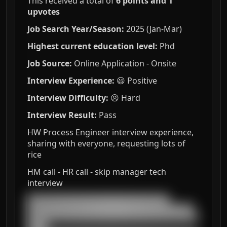
This received a total of
6 points and 1
upvotes
Job Search Year/Season:
2025 (Jan-Mar)
Highest current education level:
Phd
Job Source:
Online Application - Onsite
Interview Experience:
😃 Positive
Interview Difficulty:
😣 Hard
Interview Result:
Pass
HW Process Engineer interview experience,
sharing with everyone, requesting lots of
rice
HM call - HR call - skip manager tech
interview
███████████████████████████████████

█████████████████████████████████████████

██████████████████████████████████████████
█████
