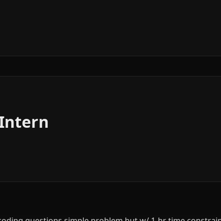
 Intern
oding questions simple problem but w/ 1-hr time constrain