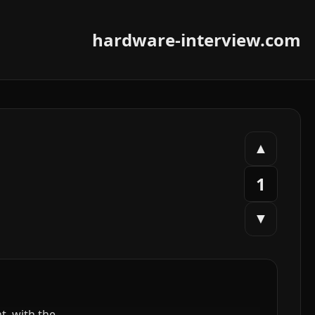
hardware-interview.com
▲
1
▼
t, with the