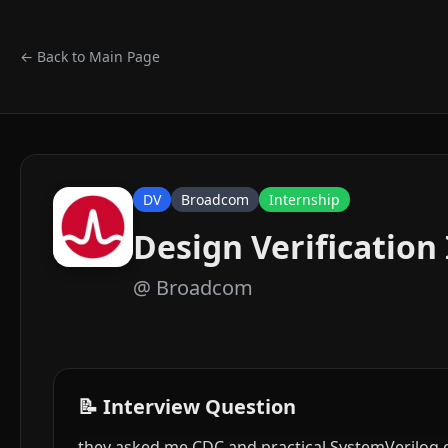
← Back to Main Page
DV
Broadcom
Internship
Design Verification
@
Broadcom
📝 Interview Question
they asked me CDC and practical SystemVerilog c