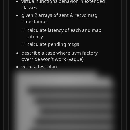
virtual functions behavior in extended
classes
given 2 arrays of sent & recvd msg
timestamps:
calculate latency of each and max
latency
calculate pending msgs
describe a case where uvm factory
override won't work (vague)
write a test plan
███████████████████████████████████

█████████████████████████████████████████

██████████████████████████████████████████
█████

██████████████████████████████████████████
████████

██████████████████████████████████████████
██████████

██████████████████████████████████████████
████████

██████████████████████████████████████████