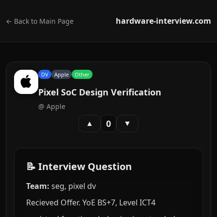
hardware-interview.com
← Back to Main Page
DV
Apple
Other
Pixel SoC Design Verification
@
Apple
0
▲
▼
📝 Interview Question
Team:
seg, pixel dv
Recieved Offer. YoE BS+7, Level ICT4