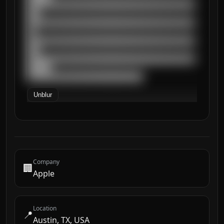
██████████████████████████████████████████
███

██████████████████████████████████████████
██

██████████████████████████████████████████
███

██████████████████████████████████████████
██████

█████████████████████████████
Unblur
Company
🏢
Apple
Location
📍
Austin, TX, USA