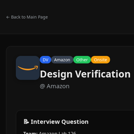
← Back to Main Page
DV
Amazon
Other
Onsite
Design Verification
@
Amazon
📝 Interview Question
Team:
Amazon Lab 126