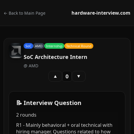
hardware-interview.com
← Back to Main Page
SoC
AMD
Internship
Technical Round
SoC Architecture Intern
@
AMD
0
▲
▼
📝 Interview Question
2 rounds
R1 - Mainly behavioral + oral technical with
hiring manager. Questions related to how