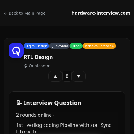
hardware-interview.com
← Back to Main Page
Digital Design
Qualcomm
Other
Technical Interview
RTL Design
@
Qualcomm
0
▲
▼
📝 Interview Question
2 rounds online -
1st : verilog coding Pipeline with stall Sync
FiFo with