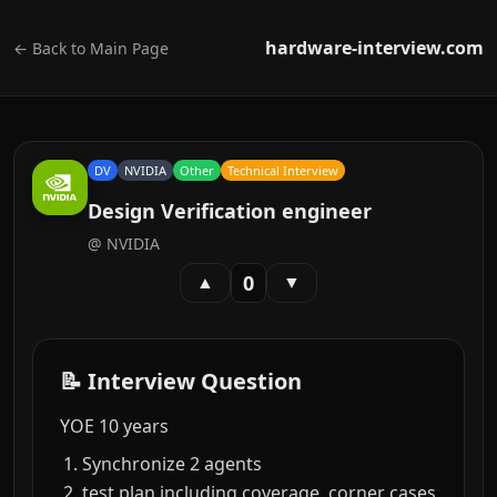
hardware-interview.com
← Back to Main Page
DV
NVIDIA
Other
Technical Interview
Design Verification engineer
@
NVIDIA
0
▲
▼
📝 Interview Question
YOE 10 years
Synchronize 2 agents
test plan including coverage, corner cases