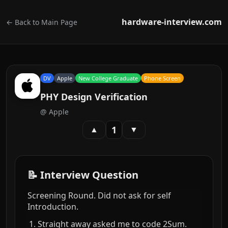
hardware-interview.com
← Back to Main Page
DV
Apple
New College Graduate
Phone Screen
PHY Design Verification
@
Apple
1
▲
▼
📝 Interview Question
Screening Round. Did not ask for self
Introduction.
Straight away asked me to code 2Sum.