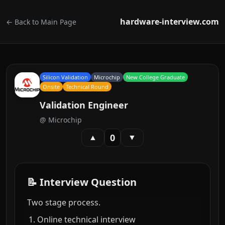
hardware-interview.com
← Back to Main Page
Silicon Validation
Microchip
New College Graduate
Onsite
Technical Round
Validation Engineer
@
Microchip
0
▲
▼
📝 Interview Question
Two stage process.
Online technical interview