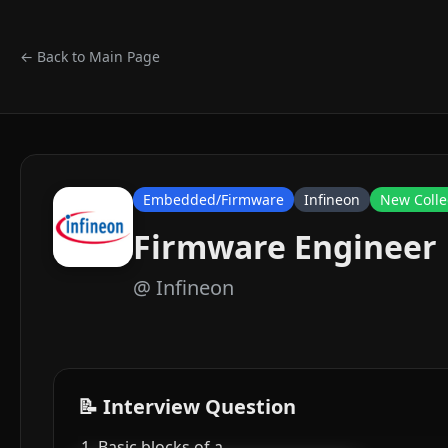
← Back to Main Page
Embedded/Firmware
Infineon
New Colle
Firmware Engineer
@
Infineon
📝 Interview Question
Basic blocks of a