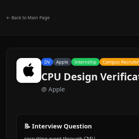
← Back to Main Page
DV
Apple
Internship
Campus Recruiti
CPU Design Verifica
@
Apple
📝 Interview Question
recruiting event through CMU