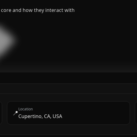
 core and how they interact with


███

█████

███

█

Location
📍
Cupertino, CA, USA