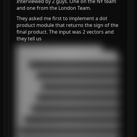
Interviewed by 2 guys. One on the NY team
and one from the London Team.
They asked me first to implement a dot
product module that returns the sign of the
final product. The input was 2 vectors and
they tell us
███████████████████████████████████

█████████████████████████████████████████

██████████████████████████████████████████
█████

██████████████████████████████████████████
████████

██████████████████████████████████████████
██████████

██████████████████████████████████████████
████████

██████████████████████████████████████████
██████

██████████████████████████████████████████
███

██████████████████████████████████████████
█

██████████████████████████████████████████