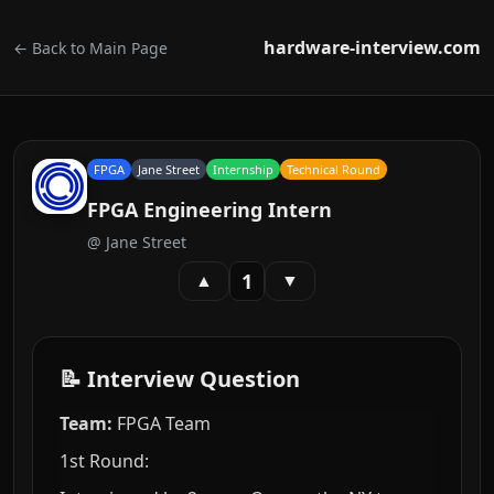
hardware-interview.com
← Back to Main Page
FPGA
Jane Street
Internship
Technical Round
FPGA Engineering Intern
@
Jane Street
1
▲
▼
📝 Interview Question
Team:
FPGA Team
1st Round: