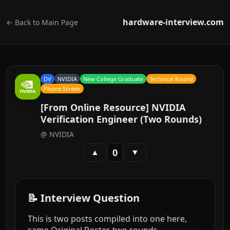
hardware-interview.com
← Back to Main Page
DV
NVIDIA
New College Graduate
Technical Round
Phone Screen
[From Online Resource] NVIDIA
Verification Engineer (Two Rounds)
@
NVIDIA
0
▲
▼
📝 Interview Question
This is two posts compiled into one here,