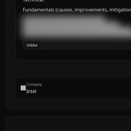
Fundamentals (causes, improvements, mitigation)
███████████████████████████████████

█████████████████████████████████████████

███████████████████████████████████████████████
██████████████████████████████████████████████
Unblur
Company
🏢
Intel