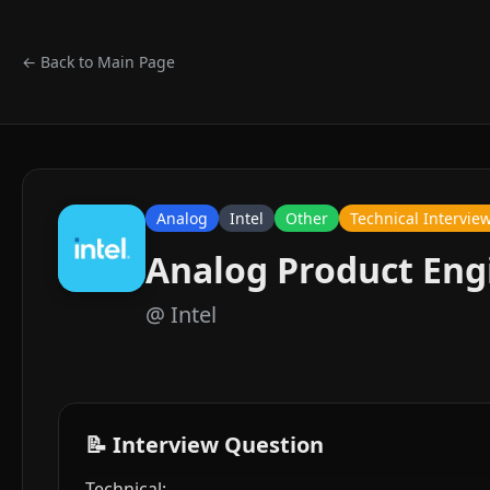
← Back to Main Page
Analog
Intel
Other
Technical Intervie
Analog Product Eng
@
Intel
📝 Interview Question
Technical: