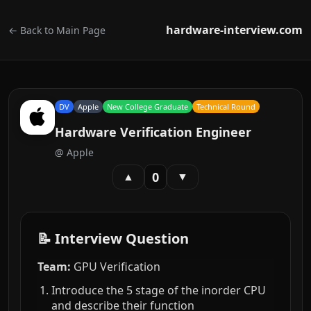
hardware-interview.com
← Back to Main Page
DV
Apple
New College Graduate
Technical Round
Hardware Verification Engineer
@
Apple
0
▲
▼
📝 Interview Question
Team:
GPU Verification
Introduce the 5 stage of the inorder CPU
and describe their function