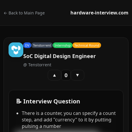
hardware-interview.com
← Back to Main Page
DV
Tenstorrent
Internship
Technical Round
SoC Digital Design Engineer
@
Tenstorrent
0
▲
▼
📝 Interview Question
There is a counter, you can specify a count
step, and add "currency" to it by putting
pulsing a number