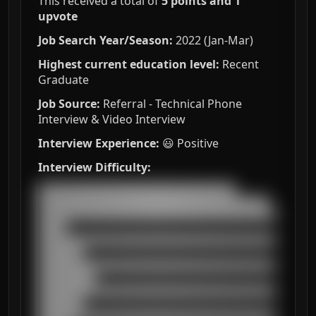
This received a total of
5 points and 1
upvote
Job Search Year/Season:
2022 (Jan-Mar)
Highest current education level:
Recent
Graduate
Job Source:
Referral - Technical Phone
Interview & Video Interview
Interview Experience:
😃 Positive
Interview Difficulty:
███████████████████████████████████

█████████████████████████████████████████

██████████████████████████████████████████
█████

██████████████████████████████████████████
████████

██████████████████████████████████████████
██████████

██████████████████████████████████████████
████████
