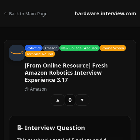
hardware-interview.com
← Back to Main Page
Robotics
Amazon
New College Graduate
Phone Screen
Technical Round
[From Online Resource] Fresh
Amazon Robotics Interview
Experience 3.17
@
Amazon
0
▲
▼
📝 Interview Question