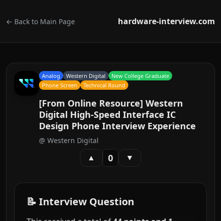
hardware-interview.com
← Back to Main Page
Analog
Western Digital
New College Graduate
Phone Screen
Technical Round
[From Online Resource] Western
Digital High-Speed Interface IC
Design Phone Interview Experience
@
Western Digital
0
▲
▼
📝 Interview Question