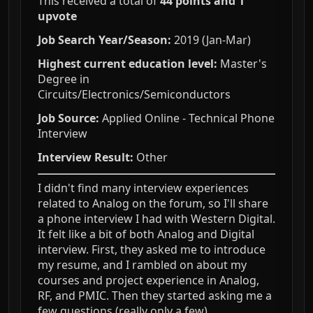
This received a total of
44 points and 1
upvote
Job Search Year/Season:
2019 (Jan-Mar)
Highest current education level:
Master's
Degree in
Circuits/Electronics/Semiconductors
Job Source:
Applied Online - Technical Phone
Interview
Interview Result:
Other
I didn't find many interview experiences
related to Analog on the forum, so I'll share
a phone interview I had with Western Digital.
It felt like a bit of both Analog and Digital
interview. First, they asked me to introduce
my resume, and I rambled on about my
courses and project experience in Analog,
RF, and PMIC. Then they started asking me a
few questions (really only a few).