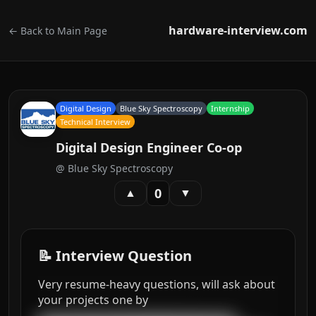
hardware-interview.com
← Back to Main Page
Digital Design
Blue Sky Spectroscopy
Internship
Technical Interview
Digital Design Engineer Co-op
@
Blue Sky Spectroscopy
0
▲
▼
📝 Interview Question
Very resume-heavy questions, will ask about
your projects one by