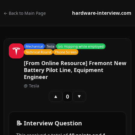
hardware-interview.com
← Back to Main Page
Mechanical
Tesla
Job Hopping while employed
Technical Round
Phone Screen
[From Online Resource] Fremont New
Battery Pilot Line, Equipment
Engineer
@
Tesla
0
▲
▼
📝 Interview Question