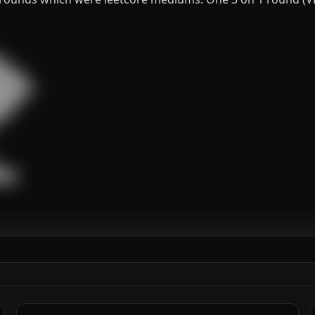


███

█████

███

█

██
