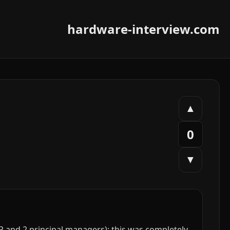
hardware-interview.com
▲
0
▼
 and 2 principal managers): this was completely