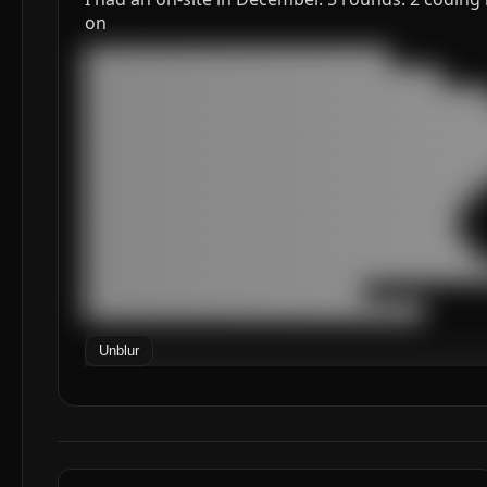
on
███████████████████████████████████

█████████████████████████████████████████

███████████████████████████████████████████████
███████████████████████████████████████████████
███████████████████████████████████████████████
███████████████████████████████████████████████
███████████████████████████████████████████████
█████████████████████████████████████████████

███████████████████████████████████████████

███████████████████████████████████████████

█████████████████████████████████████████████

███████████████████████████████████████████████
████████████████████████████████

███████████████████████████████████████
Unblur