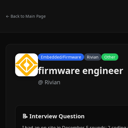
← Back to Main Page
Embedded/Firmware
Rivian
Other
firmware engineer
@
Rivian
📝 Interview Question
I had an on-site in December. 5 rounds: 2 codin