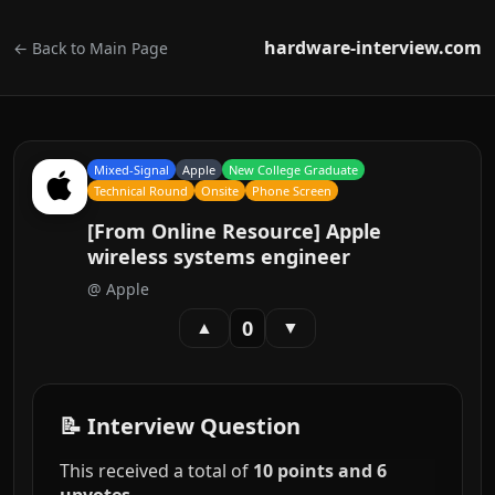
hardware-interview.com
← Back to Main Page
Mixed-Signal
Apple
New College Graduate
Technical Round
Onsite
Phone Screen
[From Online Resource] Apple
wireless systems engineer
@
Apple
0
▲
▼
📝 Interview Question
This received a total of
10 points and 6