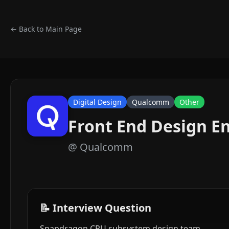
← Back to Main Page
Digital Design
Qualcomm
Other
Front End Design E
@
Qualcomm
📝 Interview Question
Snapdragon CPU subsystem design team