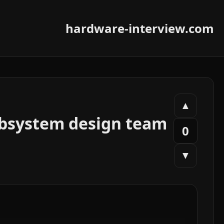
hardware-interview.com
▲
ubsystem design team
0
▼