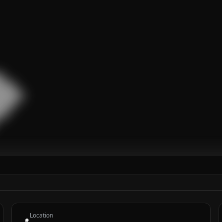


███

█████

███

█

Location
📍