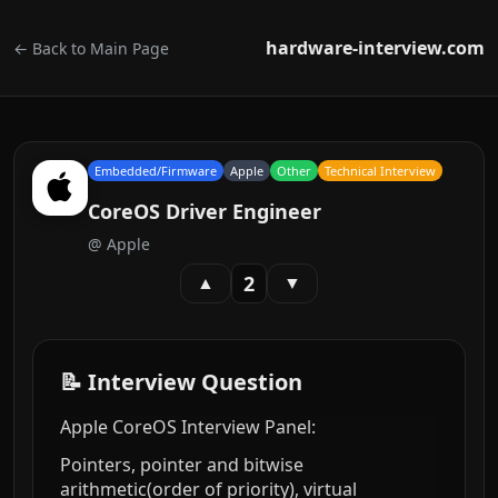
hardware-interview.com
← Back to Main Page
Embedded/Firmware
Apple
Other
Technical Interview
CoreOS Driver Engineer
@
Apple
2
▲
▼
📝 Interview Question
Apple CoreOS Interview Panel:
Pointers, pointer and bitwise
arithmetic(order of priority), virtual