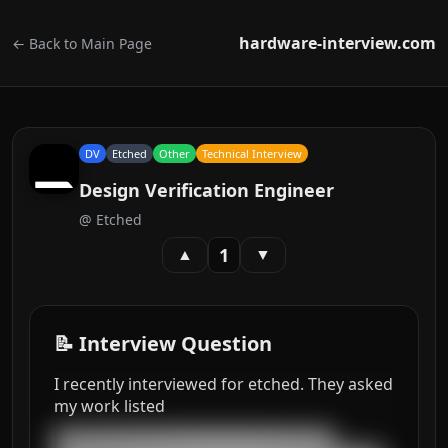
hardware-interview.com
← Back to Main Page
DV
Etched
Other
Technical Interview
Design Verification Engineer
@
Etched
1
▲
▼
📝 Interview Question
I recently interviewed for etched. They asked
my work listed
███████████████████████████████████
