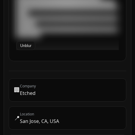
█████████████████████████████████████████

██████████████████████████████████████████
█████

██████████████████████████████████████████
████████

██████████████████████████████████████████
██████████
Unblur
Company
🏢
Etched
Location
📍
San Jose, CA, USA