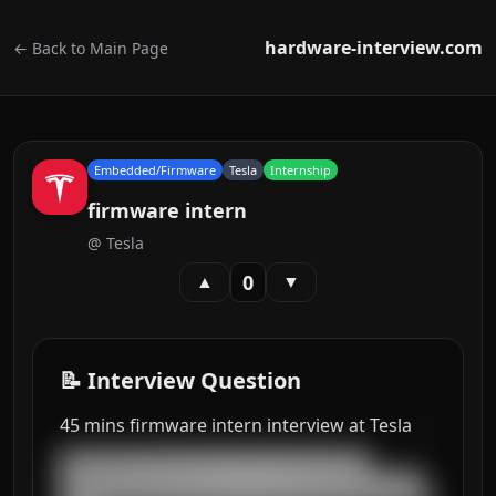
hardware-interview.com
← Back to Main Page
Embedded/Firmware
Tesla
Internship
firmware intern
@
Tesla
0
▲
▼
📝 Interview Question
45 mins firmware intern interview at Tesla
███████████████████████████████████

█████████████████████████████████████████
