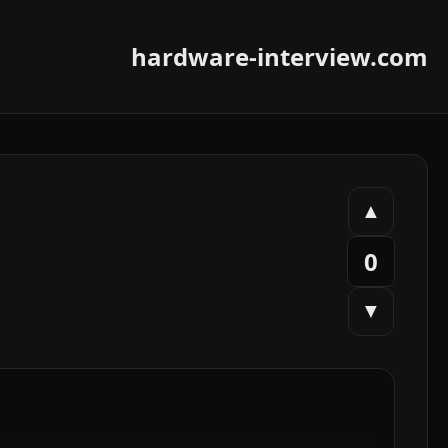
hardware-interview.com
▲
0
▼