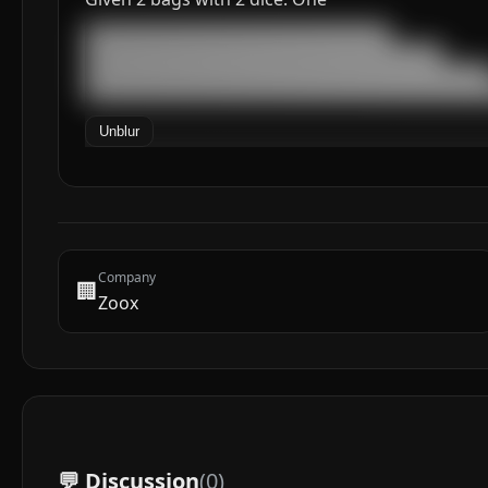
███████████████████████████████████

█████████████████████████████████████████

███████████████████████████████████████████████
██████████████████████████████████████████████
Unblur
Company
🏢
Zoox
💬 Discussion
(
0
)