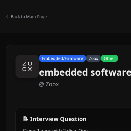
← Back to Main Page
Embedded/Firmware
Zoox
Other
embedded software
@
Zoox
📝 Interview Question
Given 2 bags with 2 dice. One