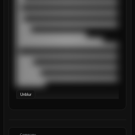
██████████████████████████████████████████
██

██████████████████████████████████████████
███

██████████████████████████████████████████
██████

█████████████████████████████

████████████████████████████████████

██████████████████████████████████████████
█

██████████████████████████████████████████
███████

██████████████████████████████████████████
██████████

██████████████████████████████████████████
████████████
Unblur
Company