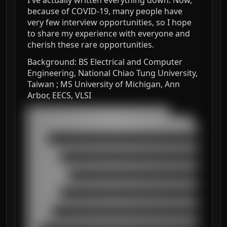
I've actually written everything down. Now,
because of COVID-19, many people have
very few interview opportunities, so I hope
to share my experience with everyone and
cherish these rare opportunities.
Background: BS Electrical and Computer
Engineering, National Chiao Tung University,
Taiwan ; MS University of Michigan, Ann
Arbor, EECS, VLSI
███████████████████████████████████

█████████████████████████████████████████

██████████████████████████████████████████
█████

██████████████████████████████████████████
████████

██████████████████████████████████████████
██████████

██████████████████████████████████████████
████████

██████████████████████████████████████████
██████

██████████████████████████████████████████