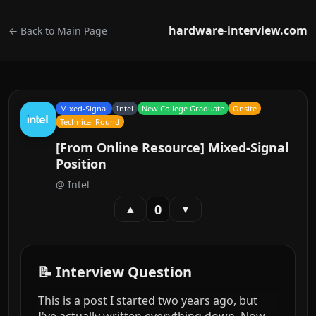
hardware-interview.com
← Back to Main Page
Mixed-Signal
Intel
New College Graduate
Onsite
Technical Round
[From Online Resource] Mixed-Signal
Position
@
Intel
0
▲
▼
📝 Interview Question
This is a post I started two years ago, but