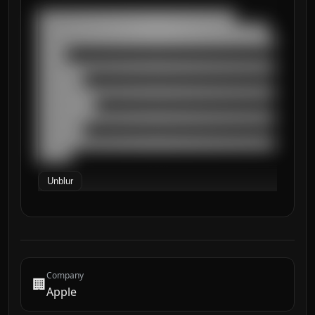
███████████████████████████████████

█████████████████████████████████████████

██████████████████████████████████████████
█████

██████████████████████████████████████████
████████

██████████████████████████████████████████
██████████

██████████████████████████████████████████
████████

██████████████████████████████████████████
██████
Unblur
Company
🏢
Apple