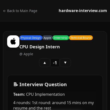
hardware-interview.com
← Back to Main Page
Physical Design
Apple
Internship
Technical Round
CPU Design Intern
@
Apple
-1
▲
▼
📝 Interview Question
Team:
CPU Implementation
4 rounds: 1st round: around 15 mins on my
resume and the rest