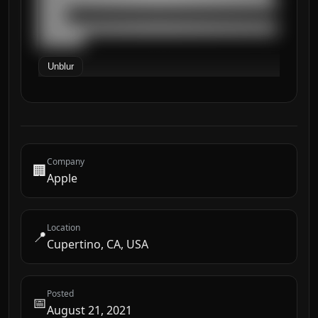
██████████████████████████████████████████
█████

██████████████████████████████████████████
████████
Unblur
Company
🏢
Apple
Location
📍
Cupertino, CA, USA
Posted
📅
August 21, 2021