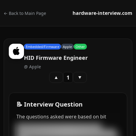
hardware-interview.com
← Back to Main Page
Embedded/Firmware
Apple
Other
HID Firmware Engineer
@
Apple
1
▲
▼
📝 Interview Question
The questions asked were based on bit
███████████████████████████████████

█████████████████████████████████████████
