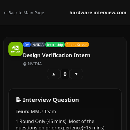
hardware-interview.com
← Back to Main Page
DV
NVIDIA
Internship
Phone Screen
Design Verification Intern
@
NVIDIA
0
▲
▼
📝 Interview Question
Team:
MMU Team
1 Round Only (45 mins): Most of the
questions on prior experience(~15 mins)