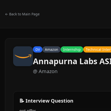
← Back to Main Page
DV
Amazon
Internship
Technical Inte
Annapurna Labs ASI
@
Amazon
📝 Interview Question
got offer