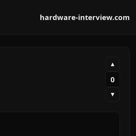
hardware-interview.com
▲
0
▼