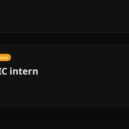
rview
C intern