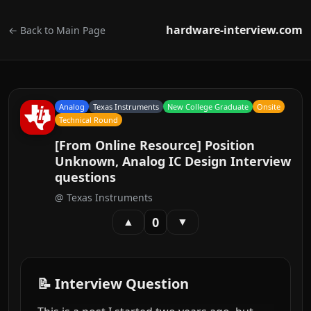
hardware-interview.com
← Back to Main Page
Analog
Texas Instruments
New College Graduate
Onsite
Technical Round
[From Online Resource] Position
Unknown, Analog IC Design Interview
questions
@
Texas Instruments
0
▲
▼
📝 Interview Question