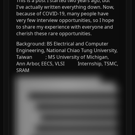
This is a post I started two years ago, but
I've actually written everything down. Now,
because of COVID-19, many people have
very few interview opportunities, so I hope
to share my experience with everyone and
cherish these rare opportunities.
Background: BS Electrical and Computer
Engineering, National Chiao Tung University,
Taiwan ; MS University of Michigan,
Ann Arbor, EECS, VLSI Internship, TSMC,
SRAM
███████████████████████████████████

█████████████████████████████████████████

██████████████████████████████████████████
█████

██████████████████████████████████████████
████████

██████████████████████████████████████████
██████████

██████████████████████████████████████████
████████

██████████████████████████████████████████