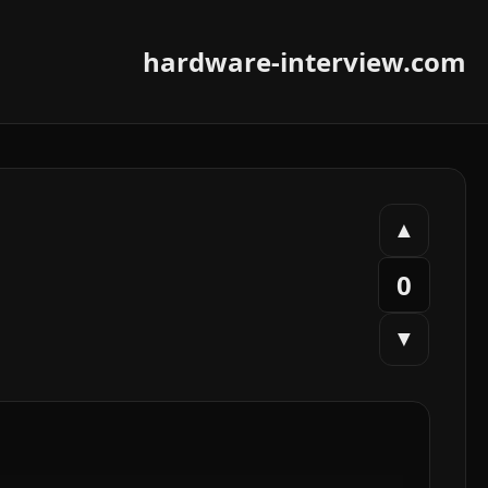
hardware-interview.com
▲
0
▼