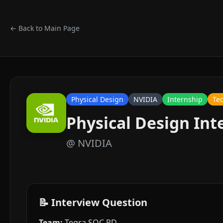
← Back to Main Page
Physical Design
NVIDIA
Internship
Te
Physical Design Int
@
NVIDIA
📝 Interview Question
Team:
Tegra SOC PD