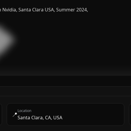
n Nvidia, Santa Clara USA, Summer 2024,


███

█████

███

█

Location
📍
Santa Clara, CA, USA