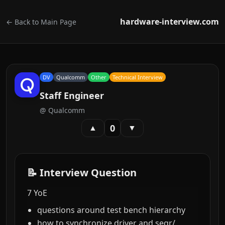
hardware-interview.com
← Back to Main Page
DV
Qualcomm
Other
Technical Interview
Staff Engineer
@
Qualcomm
0
▲
▼
📝 Interview Question
7 YoE
questions around test bench hierarchy
how to synchronize driver and seqr/