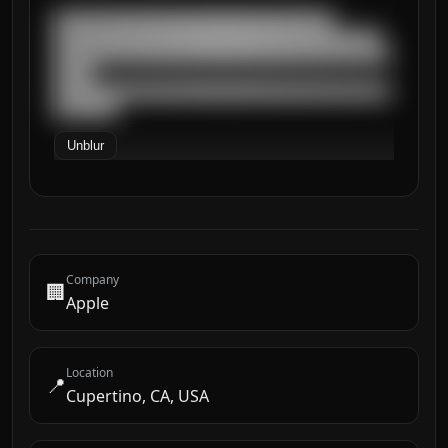
███████████████████████████████████

█████████████████████████████████████████

██████████████████████████████████████████
█████

██████████████████████████████████████████
████████
Unblur
Company
🏢
Apple
Location
📍
Cupertino, CA, USA