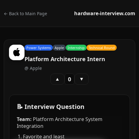
hardware-interview.com
← Back to Main Page
Power Systems
Apple
Internship
Technical Round
Platform Architecture Intern
@
Apple
0
▲
▼
📝 Interview Question
Team:
Platform Architecture System
Integration
Favorite and least