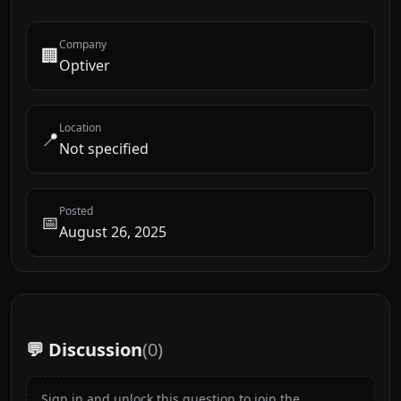
Company
🏢
Optiver
Location
📍
Not specified
Posted
📅
August 26, 2025
💬 Discussion
(
0
)
Sign in and unlock this question to join the