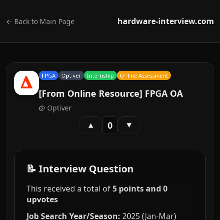
hardware-interview.com
← Back to Main Page
FPGA
Optiver
Internship
Online Assessment
[From Online Resource] FPGA OA
@
Optiver
0
▲
▼
📝 Interview Question
This received a total of
5 points and 0
upvotes
Job Search Year/Season:
2025 (Jan-Mar)