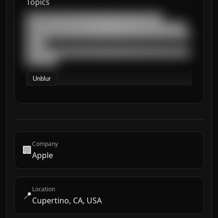
Topics
███████████████████████████████████

█████████████████████████████████████████

██████████████████████████████████████████
█████

██████████████████████████████████████████
████████
Unblur
Company
🏢
Apple
Location
📍
Cupertino, CA, USA