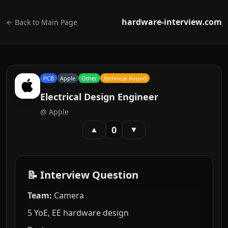
hardware-interview.com
← Back to Main Page
PCB
Apple
Other
Technical Round
Electrical Design Engineer
@
Apple
0
▲
▼
📝 Interview Question
Team:
Camera
5 YoE, EE hardware design