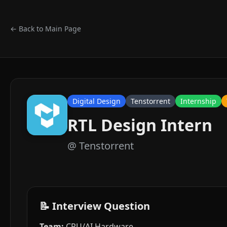
← Back to Main Page
Digital Design
Tenstorrent
Internship
RTL Design Intern
@
Tenstorrent
📝 Interview Question
Team:
CPU/AI Hardware