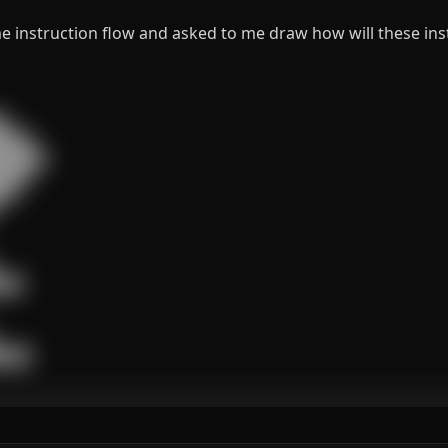
e instruction flow and asked to me draw how will these ins


███

█████

███

█

██

████