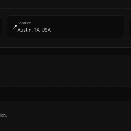
Location
📍
Austin, TX, USA
ion.