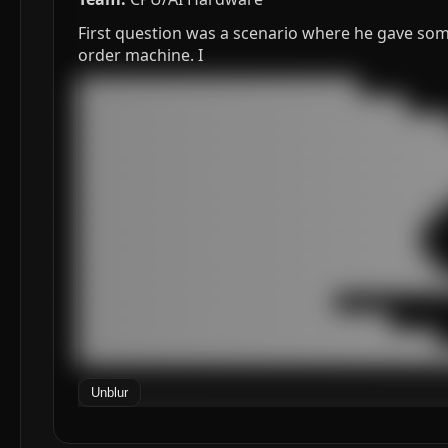
First question was a scenario where he gave som
order machine. I
███████████████████████████████████

█████████████████████████████████████████

███████████████████████████████████████████████
███████████████████████████████████████████████
███████████████████████████████████████████████
███████████████████████████████████████████████
███████████████████████████████████████████████
█████████████████████████████████████████████

███████████████████████████████████████████

███████████████████████████████████████████

█████████████████████████████████████████████

███████████████████████████████████████████████
████████████████████████████████

███████████████████████████████████████

█████████████████████████████████████████████

██████████████████████████████████████████████
Unblur