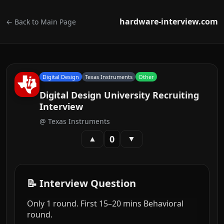
hardware-interview.com
← Back to Main Page
Digital Design
Texas Instruments
Other
Digital Design University Recruiting
Interview
@
Texas Instruments
0
▲
▼
📝 Interview Question
Only 1 round. First 15–20 mins Behavioral
round.