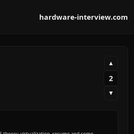
hardware-interview.com
▲
2
▼
S theory, virtualization, resume and some