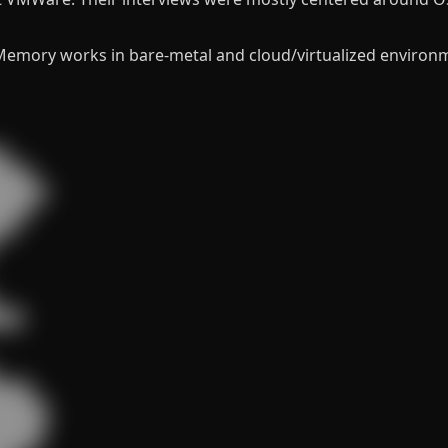
Memory works in bare-metal and cloud/virtualized environ


███

█████

███

█

██

███

█████

█████

████
