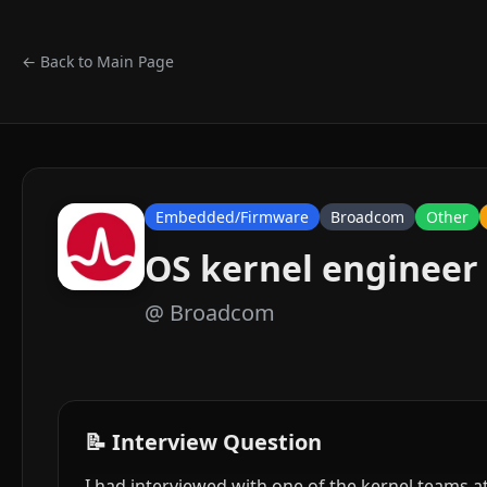
← Back to Main Page
Embedded/Firmware
Broadcom
Other
OS kernel engineer
@
Broadcom
📝 Interview Question
I had interviewed with one of the kernel teams 