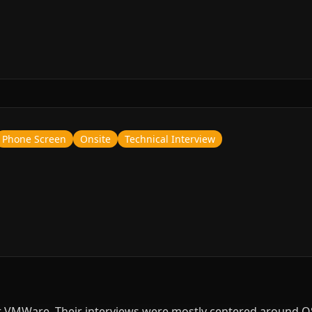
Phone Screen
Onsite
Technical Interview
at VMWare. Their interviews were mostly centered around O