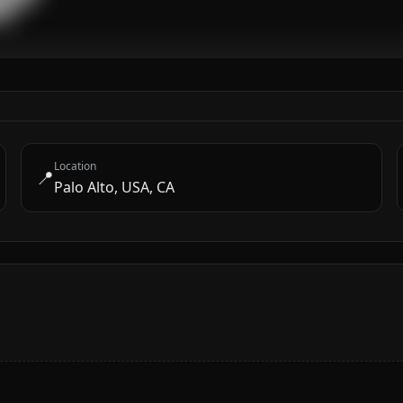
██
Location
📍
Palo Alto, USA, CA