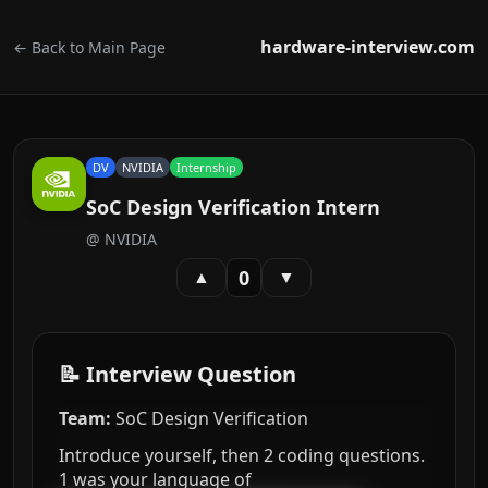
hardware-interview.com
← Back to Main Page
DV
NVIDIA
Internship
SoC Design Verification Intern
@
NVIDIA
0
▲
▼
📝 Interview Question
Team:
SoC Design Verification
Introduce yourself, then 2 coding questions.
1 was your language of