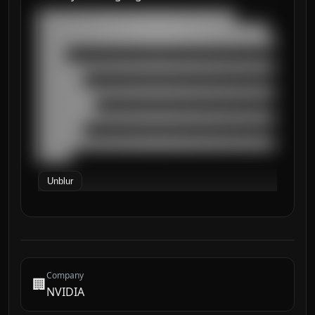
███████████████████████████████████

█████████████████████████████████████████

██████████████████████████████████████████
█████

██████████████████████████████████████████
████████

██████████████████████████████████████████
██████████

██████████████████████████████████████████
████████

██████████████████████████████████████████
██████
Unblur
Company
🏢
NVIDIA