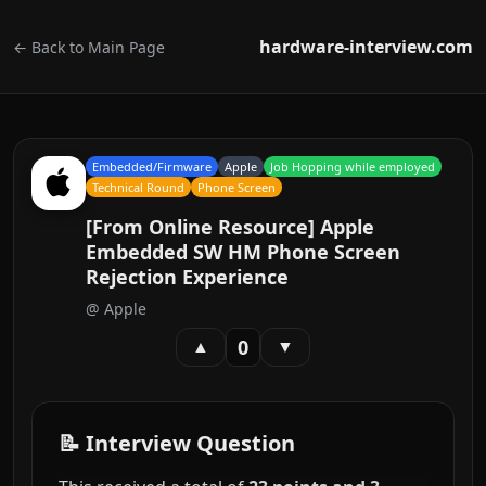
hardware-interview.com
← Back to Main Page
Embedded/Firmware
Apple
Job Hopping while employed
Technical Round
Phone Screen
[From Online Resource] Apple
Embedded SW HM Phone Screen
Rejection Experience
@
Apple
0
▲
▼
📝 Interview Question