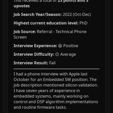
This received a total of
23 points and 3
upvotes
Job Search Year/Season:
2022 (Oct-Dec)
Highest current education level:
PhD
Job Source:
Referral - Technical Phone
Screen
Interview Experience:
😃 Positive
Interview Difficulty:
😐 Average
Interview Result:
Fail
I had a phone interview with Apple last
October for an Embedded SW position. The
job description mentioned silicon validation.
I have seven years of experience in
embedded systems, mainly working on
control and DSP algorithm implementations
and routine firmware tasks.