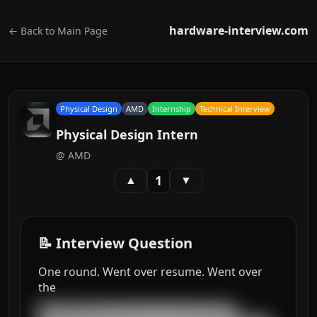
hardware-interview.com
← Back to Main Page
Physical Design
AMD
Internship
Technical Interview
Physical Design Intern
@
AMD
1
▲
▼
📝 Interview Question
One round. Went over resume. Went over
the
███████████████████████████████████
