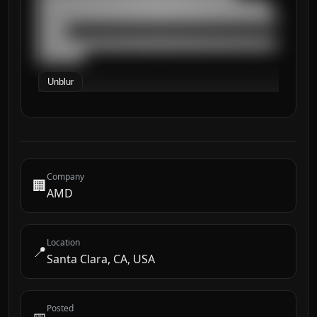
█████████████████████████████████████████

██████████████████████████████████████████
█████

██████████████████████████████████████████
████████
Unblur
Company
🏢
AMD
Location
📍
Santa Clara, CA, USA
Posted