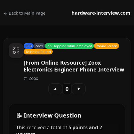
hardware-interview.com
← Back to Main Page
PCB
Zoox
Job Hopping while employed
Phone Screen
Technical Round
[From Online Resource] Zoox
Electronics Engineer Phone Interview
@
Zoox
0
▲
▼
📝 Interview Question
This received a total of
5 points and 2