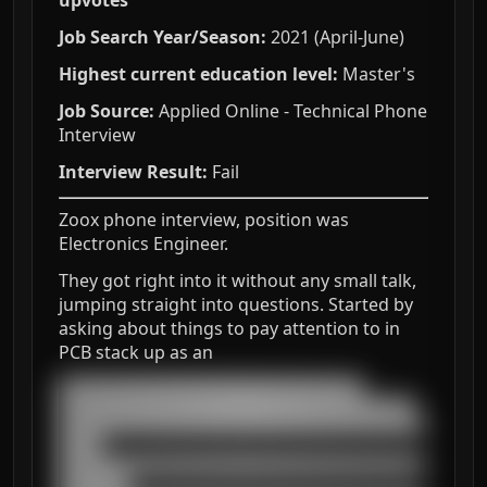
upvotes
Job Search Year/Season:
2021 (April-June)
Highest current education level:
Master's
Job Source:
Applied Online - Technical Phone
Interview
Interview Result:
Fail
Zoox phone interview, position was
Electronics Engineer.
They got right into it without any small talk,
jumping straight into questions. Started by
asking about things to pay attention to in
PCB stack up as an
███████████████████████████████████

█████████████████████████████████████████

██████████████████████████████████████████
█████

██████████████████████████████████████████
████████
